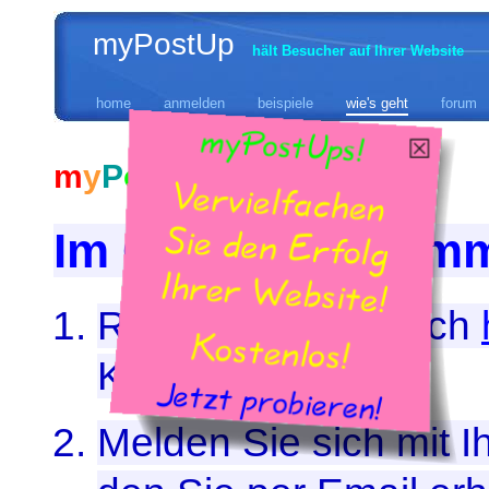
myPostUp
hält Besucher auf Ihrer Website
home
anmelden
beispiele
wie's geht
forum
m
y
P
o
s
t
U
p
– Wie's geht
Im Grunde genomm
Registrieren Sie sich
Konto zu eröffnen.
Melden Sie sich mit 